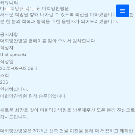
커뮤니티
콘
MAI
다시 희망을 걷는 곳, 더희망찬병원
텐
새로운 희망을 향해 나아갈 수 있도록 최선을 다하겠습니다. 환자 한
MEN
츠
분 한 분의 회복과 행복을 위한 동반자가 되어드리겠습니다.
로
건
공지사항
너
더희망찬병원 홈페이를 찾아 주셔서 감사합니다.
뛰
작성자
기
thehopecokr
작성일
2025-09-02 09:11
조회
206
안녕하십니까.
더희망찬병원 원장 송준영입니다.
새로운 희망을 찾아 더희망찬병원을 방문해주신 모든 분께 진심으로
감사드립니다.
더희망찬병원은 2025년 신축 건물 이전을 통해 더 깨끗하고 쾌적한