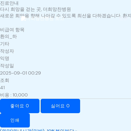
진료안내
콘
다시 희망을 걷는 곳, 더희망찬병원
텐
새로운 희망을 향해 나아갈 수 있도록 최선을 다하겠습니다. 환자
츠
병원
로
비급여 항목
건
환의_하
너
기타
뛰
작성자
기
익명
작성일
2025-09-01 00:29
조회
41
비용
:
10,000
좋아요
0
싫어요
0
인쇄