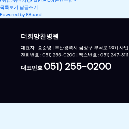
(위암)위내시경(일반)-10%본인부담
»
목록보기
답글쓰기
Powered by KBoard
더희망찬병원
대표자 : 송준영 | 부산광역시 금정구 부곡로 130 | 사업자번
전화번호 : 051) 255-0200 | 팩스번호 : 051) 247-3111
051) 255-0200
대표번호