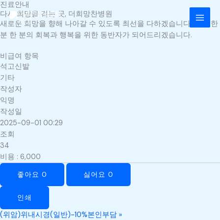
진료안내
콘
MAI
다시 희망을 걷는 곳, 더희망찬병원
텐
새로운 희망을 향해 나아갈 수 있도록 최선을 다하겠습니다. 환자 한
MEN
츠
분 한 분의 회복과 행복을 위한 동반자가 되어드리겠습니다.
로
건
비급여 항목
너
석고신발
뛰
기타
기
작성자
익명
작성일
2025-09-01 00:29
조회
34
비용
:
6,000
좋아요
0
싫어요
0
인쇄
(위암)위내시경(일반)-10%본인부담
»