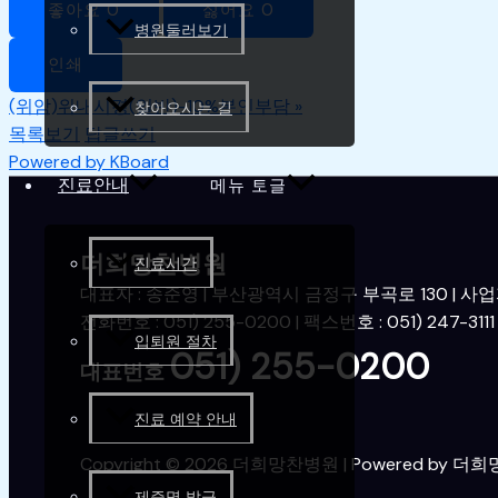
좋아요
0
싫어요
0
병원둘러보기
인쇄
(위암)위내시경(일반)-10%본인부담
»
찾아오시는 길
목록보기
답글쓰기
Powered by KBoard
진료안내
메뉴 토글
더희망찬병원
진료시간
대표자 : 송준영 | 부산광역시 금정구 부곡로 130 | 사업자번
전화번호 : 051) 255-0200 | 팩스번호 : 051) 247-3111
입퇴원 절차
051) 255-0200
대표번호
진료 예약 안내
Copyright © 2026 더희망찬병원 | Powered by 
제증명 발급