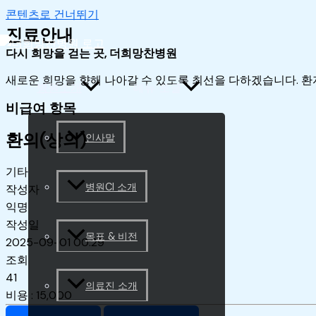
콘텐츠로 건너뛰기
진료안내
다시 희망을 걷는 곳, 더희망찬병원
새로운 희망을 향해 나아갈 수 있도록 최선을 다하겠습니다. 환
병원소개
메뉴 토글
비급여 항목
환의(상의)
인사말
기타
병원CI 소개
작성자
익명
작성일
목표 & 비전
2025-09-01 00:29
조회
41
의료진 소개
비용
:
15,000