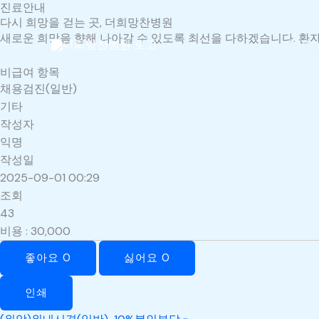
진료안내
콘
다시 희망을 걷는 곳, 더희망찬병원
텐
새로운 희망을 향해 나아갈 수 있도록 최선을 다하겠습니다. 환자
츠
병원
로
비급여 항목
건
채용검진(일반)
너
기타
뛰
작성자
기
익명
작성일
2025-09-01 00:29
조회
43
비용
:
30,000
좋아요
0
싫어요
0
인쇄