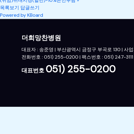
(위암)위내시경(일반)-10%본인부담
»
목록보기
답글쓰기
Powered by KBoard
더희망찬병원
대표자 : 송준영 | 부산광역시 금정구 부곡로 130 | 사업자번
전화번호 : 051) 255-0200 | 팩스번호 : 051) 247-3111
051) 255-0200
대표번호