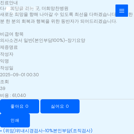
진료안내
콘
MAI
다시 희망을 걷는 곳, 더희망찬병원
텐
새로운 희망을 향해 나아갈 수 있도록 최선을 다하겠습니다. 환자 한
MEN
츠
분 한 분의 회복과 행복을 위한 동반자가 되어드리겠습니다.
로
건
비급여 항목
너
의사소견서 일반(본인부담100%)-장기요양
뛰
제증명료
기
작성자
익명
작성일
2025-09-01 00:30
조회
39
비용
:
61,040
좋아요
0
싫어요
0
인쇄
«
(위암)위내시경검사-10%본인부담(조직검사)