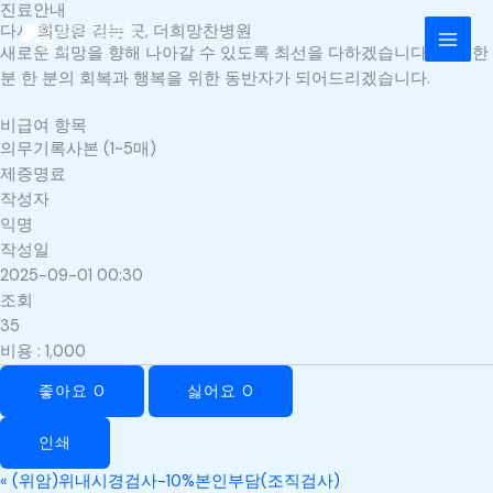
진료안내
콘
MAI
다시 희망을 걷는 곳, 더희망찬병원
텐
새로운 희망을 향해 나아갈 수 있도록 최선을 다하겠습니다. 환자 한
MEN
츠
분 한 분의 회복과 행복을 위한 동반자가 되어드리겠습니다.
로
건
비급여 항목
너
의무기록사본 (1~5매)
뛰
제증명료
기
작성자
익명
작성일
2025-09-01 00:30
조회
35
비용
:
1,000
좋아요
0
싫어요
0
인쇄
«
(위암)위내시경검사-10%본인부담(조직검사)