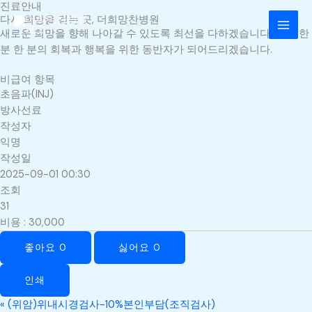
진료안내
콘
MAI
다시 희망을 걷는 곳, 더희망찬병원
텐
새로운 희망을 향해 나아갈 수 있도록 최선을 다하겠습니다. 환자 한
MEN
츠
분 한 분의 회복과 행복을 위한 동반자가 되어드리겠습니다.
로
건
비급여 항목
너
초음파(INJ)
뛰
방사선료
기
작성자
익명
작성일
2025-09-01 00:30
조회
31
비용
:
30,000
좋아요
0
싫어요
0
인쇄
«
(위암)위내시경검사-10%본인부담(조직검사)