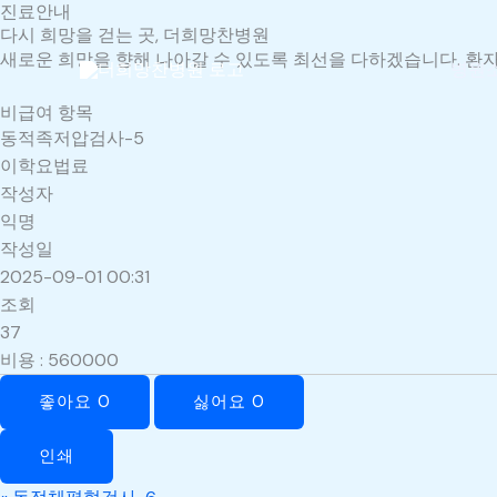
진료안내
콘
다시 희망을 걷는 곳, 더희망찬병원
텐
새로운 희망을 향해 나아갈 수 있도록 최선을 다하겠습니다. 환자
츠
병원
로
비급여 항목
건
동적족저압검사-5
너
이학요법료
뛰
작성자
기
익명
작성일
2025-09-01 00:31
조회
37
비용
:
560000
좋아요
0
싫어요
0
인쇄