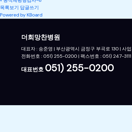
«
동적체평형검사-6
목록보기
답글쓰기
Powered by KBoard
더희망찬병원
대표자 : 송준영 | 부산광역시 금정구 부곡로 130 | 사업자번
전화번호 : 051) 255-0200 | 팩스번호 : 051) 247-3111
051) 255-0200
대표번호