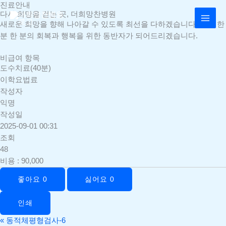
콘
진료안내
MAI
다시 희망을 걷는 곳, 더희망찬병원
텐
새로운 희망을 향해 나아갈 수 있도록 최선을 다하겠습니다. 환자 한
MEN
츠
분 한 분의 회복과 행복을 위한 동반자가 되어드리겠습니다.
로
건
비급여 항목
너
도수치료(40분)
뛰
이학요법료
기
작성자
익명
작성일
2025-09-01 00:31
조회
48
비용
:
90,000
좋아요
0
싫어요
0
인쇄
«
동적체평형검사-6