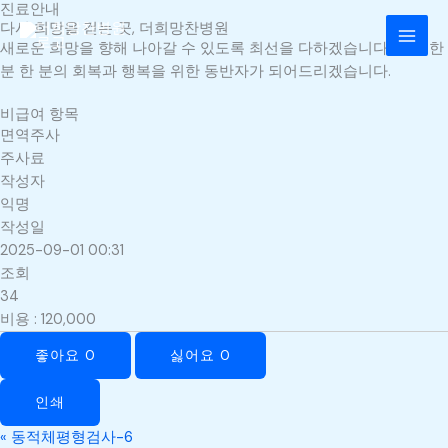
진료안내
콘
MAI
다시 희망을 걷는 곳, 더희망찬병원
텐
새로운 희망을 향해 나아갈 수 있도록 최선을 다하겠습니다. 환자 한
MEN
츠
분 한 분의 회복과 행복을 위한 동반자가 되어드리겠습니다.
로
건
비급여 항목
너
면역주사
뛰
주사료
기
작성자
익명
작성일
2025-09-01 00:31
조회
34
비용
:
120,000
좋아요
0
싫어요
0
인쇄
«
동적체평형검사-6