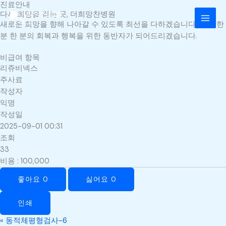
진료안내
콘
MAI
다시 희망을 걷는 곳, 더희망찬병원
텐
새로운 희망을 향해 나아갈 수 있도록 최선을 다하겠습니다. 환자 한
MEN
츠
분 한 분의 회복과 행복을 위한 동반자가 되어드리겠습니다.
로
건
비급여 항목
너
리쥬비넥스
뛰
주사료
기
작성자
익명
작성일
2025-09-01 00:31
조회
33
비용
:
100,000
좋아요
0
싫어요
0
인쇄
«
동적체평형검사-6