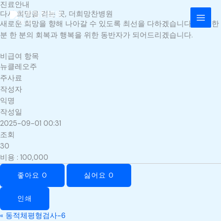
진료안내
콘
MAI
다시 희망을 걷는 곳, 더희망찬병원
텐
새로운 희망을 향해 나아갈 수 있도록 최선을 다하겠습니다. 환자 한
MEN
츠
분 한 분의 회복과 행복을 위한 동반자가 되어드리겠습니다.
로
건
비급여 항목
너
뉴클레오주
뛰
주사료
기
작성자
익명
작성일
2025-09-01 00:31
조회
30
비용
:
100,000
좋아요
0
싫어요
0
인쇄
«
동적체평형검사-6